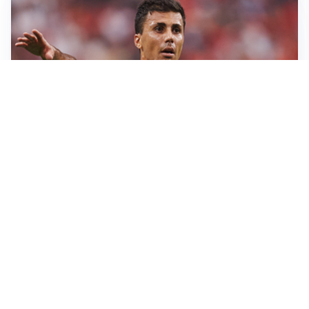
AFFARE IN CHIUSURA
Barcellona, colpo Rodri: battuto il Real Madrid
MOTIVATO
Douglas Luiz dice no all’Everton e punta sulla
Juventus
RIENTRO A RILENTO
Alcaraz, US Open lontano: la corsa contro il tempo
continua