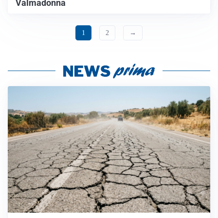
Valmadonna
1
2
→