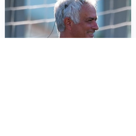
LA NOVITÀ
Le regole di Mourinho al Real
MERCATO JUVE
La Juventus vuole Suzuki, ma il Psg è avanti
CALCIOMERCATO
Inter, Frattesi blocca il mercato nerazzurro: la
situazione