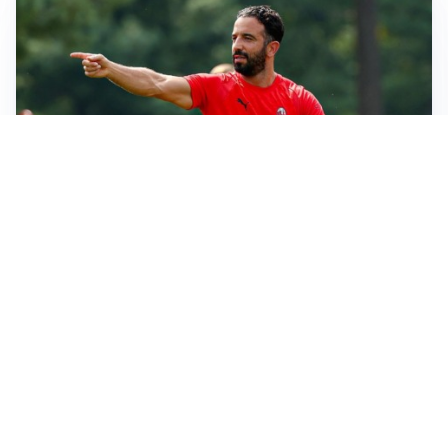
LE PAROLE
Milan, Amorim: “Sapevamo delle difficoltà, faremo
delle scelte”
LE PAROLE
Juventus, Spalletti soddisfatto: “I nuovi? Li ho visti
molto bene”
AMICHEVOLI
Il Milan crolla contro il Chelsea: 3-0 e prima sconfitta