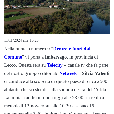
11/11/2024 alle 15:23
Nella puntata numero 9 “
Dentro e fuori dal
Comune
” vi porta a
Imbersago
, in provincia di
Lecco. Questa sera su
Telecity
– canale tv che fa parte
del nostro gruppo editoriale
Netweek
–
Silvia Valenti
ci conduce alla scoperta di questo paese di circa 2500
abitanti, che si estende sulla sponda destra dell’Adda.
La puntata andrà in onda oggi alle 23.00, in replica
mercoledì 13 novembre alle 10.30 e sabato 16
novembre alle 7.30. Inoltre si potrà rivedere al stessa