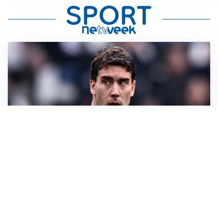
LA SVOLTA
Il Besiktas conferma: “Stiamo lavorando e parlando
con Vlahovic”