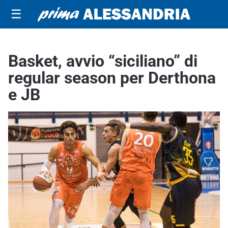
☰
Basket, avvio “siciliano” di
regular season per Derthona
e JB