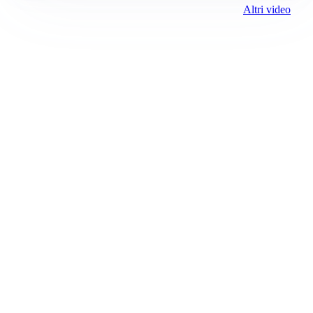
Altri video
Prima Alessandria
Registrazione tribunale:
Lecco 02/2019 2/11/2019
ROC:
15381
Direttore responsabile:
Marco Sciscione
Editore: