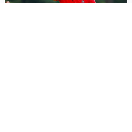
LE PAROLE
Milan, Amorim: “Sapevamo delle difficoltà, faremo
delle scelte”
LE PAROLE
Juventus, Spalletti soddisfatto: “I nuovi? Li ho visti
molto bene”
AMICHEVOLI
Il Milan crolla contro il Chelsea: 3-0 e prima sconfitta
per Amorim
AMICHEVOLI
Inter, Chivu soddisfatto: “Buona prova, non esistono
gerarchie”