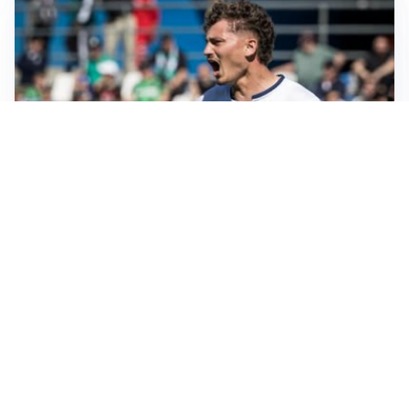
CALCIOMERCATO
Cagliari, il caso Esposito continua. Intanto arriva
Maldini
CALCIOMERCATO
Napoli, il solito Lukaku: non si presenta in ritiro, è
rottura
AMICHEVOLI