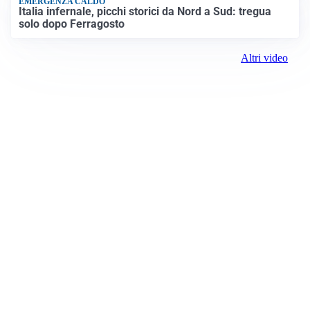
EMERGENZA CALDO
Italia infernale, picchi storici da Nord a Sud: tregua
solo dopo Ferragosto
Altri video
Prima Alessandria
Registrazione tribunale:
Lecco 02/2019 2/11/2019
ROC:
15381