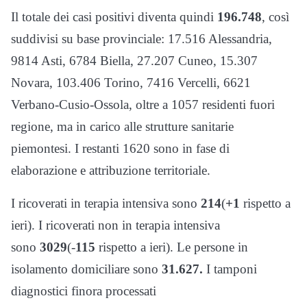
Il totale dei casi positivi diventa quindi
19
6
.
74
8
, così
suddivisi su base provinciale: 17.516 Alessandria,
9814 Asti, 6784 Biella, 27.207 Cuneo, 15.307
Novara, 103.406 Torino, 7416 Vercelli, 6621
Verbano-Cusio-Ossola, oltre a 1057 residenti fuori
regione, ma in carico alle strutture sanitarie
piemontesi. I restanti 1620 sono in fase di
elaborazione e attribuzione territoriale.
I ricoverati in terapia intensiva sono
21
4
(
+1
rispetto a
ieri). I ricoverati non in terapia intensiva
sono
3
029
(-
11
5
rispetto a ieri). Le persone in
isolamento domiciliare sono
3
1
.
627.
I tamponi
diagnostici finora processati