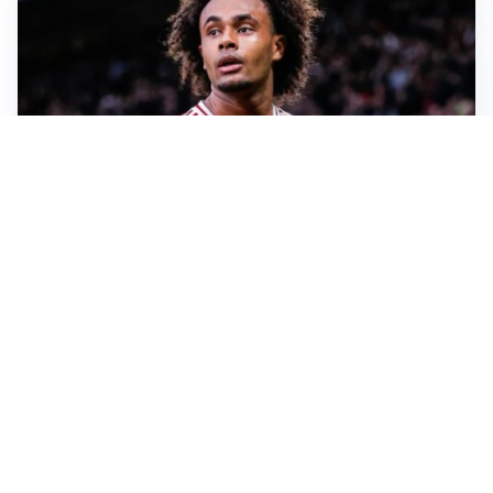
JUVENTUS
Juve, vendere per comprare: Spalletti aspetta nuovi
rinforzi
INTER
Inter, Diaby e Jones sempre in cima alla lista di Chivu
MILAN
Milan, è tempo di tagli: Amorim prepara la rivoluzione
JUVENTUS