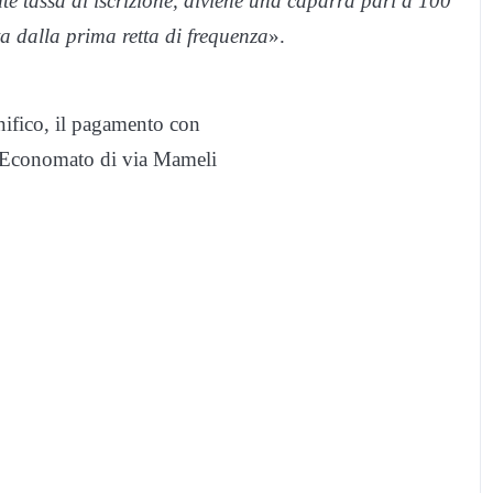
nte tassa di iscrizione, diviene una caparra pari a 100
ta dalla prima retta di frequenza
».
nifico, il pagamento con
io Economato di via Mameli