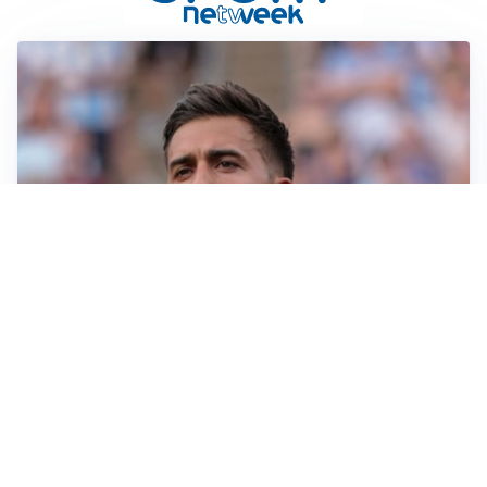
IL NOME NUOVO
Napoli, Musso resta un’opzione per la porta
TITOLARE IN CAMPIONATO
Inter, tocca a Pio Esposito: Chivu gli affida l’attacco
LE PAROLE