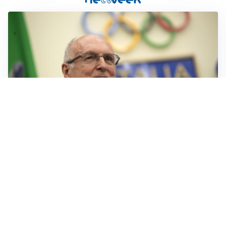
IL LUTTO
Livio Berruti, lo sport piange l’eroe di Roma 1960
LA NOVITÀ
Le regole di Mourinho al Real
MERCATO JUVE
La Juventus vuole Suzuki, ma il Psg è avanti