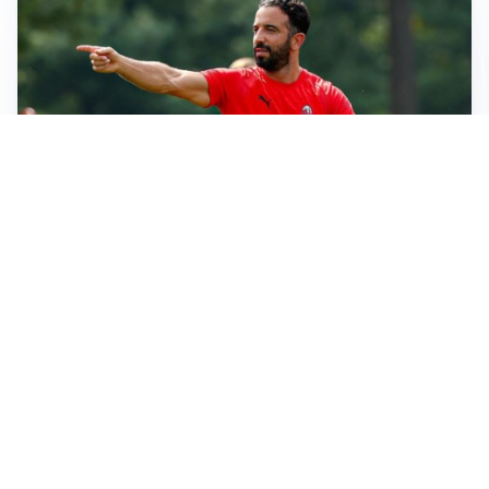
LE PAROLE
Milan, Amorim: “Sapevamo delle difficoltà, faremo
delle scelte”
LE PAROLE
Juventus, Spalletti soddisfatto: “I nuovi? Li ho visti
molto bene”
AMICHEVOLI
Il Milan crolla contro il Chelsea: 3-0 e prima sconfitta
per Amorim