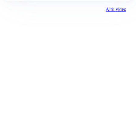
Altri video
Prima Alessandria
Registrazione tribunale:
Lecco 02/2019 2/11/2019
ROC:
15381
Direttore responsabile:
Marco Sciscione