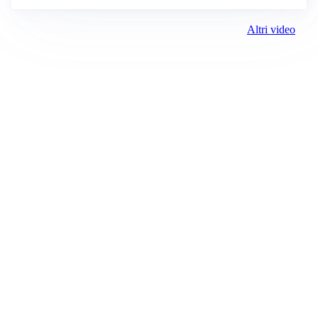
Altri video
Prima Alessandria
Registrazione tribunale:
Lecco 02/2019 2/11/2019
ROC:
15381
Direttore responsabile:
Marco Sciscione