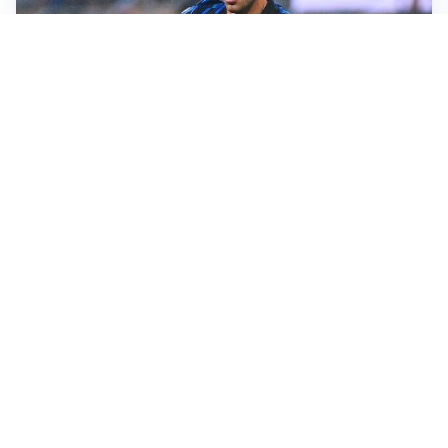
L'INTRIGO
Frattesi-Juve, il mercato resta un gioco di incastri
IL FAVORITO
Inter, Diaby è ora il favorito per la fascia destra
PUNTE IN MOVIMENTO
Effetto domino in attacco: Bologna, Fiorentina e
Parma si muovono
LE PAROLE
Jashari cambia pagina: “Con Amorim aria nuova al
Milan”
Altre notizie