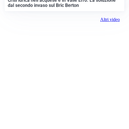
Crisi idrica nell’acquese e in Valle Erro. La soluzione
dal secondo invaso sul Bric Berton
Altri video
Prima Alessandria
Registrazione tribunale:
Lecco 02/2019 2/11/2019
ROC:
15381