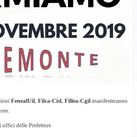
zioni
FenealUil
,
Filca-Cisl
,
Fillea-Cgil
manifesteranno
tore.
 uffici delle Prefetture