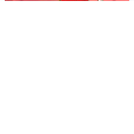
LE PAROLE
Milan, Amorim: “Sapevamo delle difficoltà, faremo
delle scelte”
LE PAROLE
Juventus, Spalletti soddisfatto: “I nuovi? Li ho visti
molto bene”
AMICHEVOLI
Il Milan crolla contro il Chelsea: 3-0 e prima sconfitta
per Amorim
AMICHEVOLI
Inter, Chivu soddisfatto: “Buona prova, non esistono
gerarchie”
Altre notizie