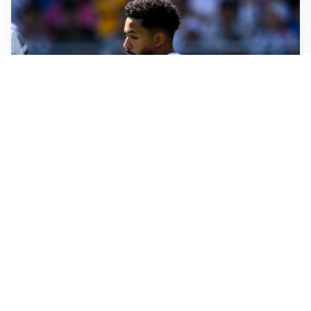
MOTIVATO
Douglas Luiz dice no all’Everton e punta sulla
Juventus
RIENTRO A RILENTO
Alcaraz, US Open lontano: la corsa contro il tempo
continua
RINNOVO VICINO
Inter, Dimarco verso il rinnovo fino al 2030
STALLO ROSSONERO