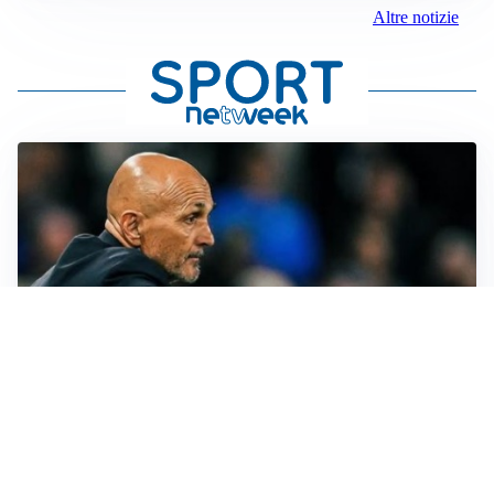
Altre notizie
LE PAROLE
Juventus, Spalletti soddisfatto: “I nuovi? Li ho visti
molto bene”