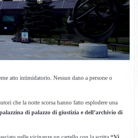
eme atto intimidatorio. Nessun dano a persone o
autori che la notte scorsa hanno fatto esplodere una
alazzina di palazzo di giustizia e dell’archivio di
sciato nelle vicinanze un cartello con la scritta
“Vi