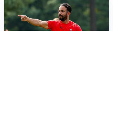
LE PAROLE
Milan, Amorim: “Sapevamo delle difficoltà, faremo
delle scelte”
LE PAROLE
Juventus, Spalletti soddisfatto: “I nuovi? Li ho visti
molto bene”
AMICHEVOLI
Il Milan crolla contro il Chelsea: 3-0 e prima sconfitta