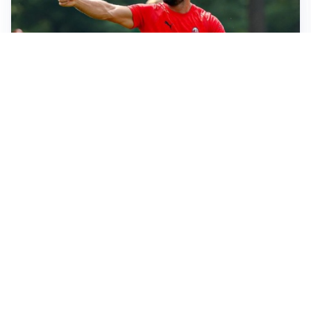
LE PAROLE
Milan, Amorim: “Sapevamo delle difficoltà, faremo
delle scelte”
LE PAROLE
Juventus, Spalletti soddisfatto: “I nuovi? Li ho visti
molto bene”
AMICHEVOLI
Il Milan crolla contro il Chelsea: 3-0 e prima sconfitta
per Amorim
AMICHEVOLI