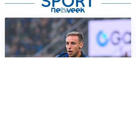
CALCIOMERCATO
Inter, Frattesi blocca il mercato nerazzurro: la
situazione
SERIE A
Roma, troppi gol subiti: Gasp deve lavorare in difesa