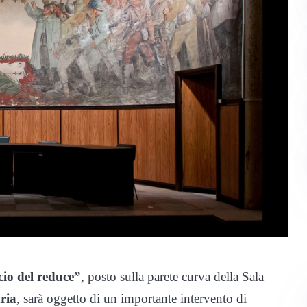
cio del reduce”
, posto sulla parete curva della Sala
ria
, sarà oggetto di un importante intervento di