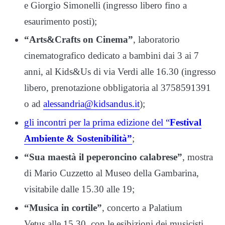
e Giorgio Simonelli (ingresso libero fino a
esaurimento posti);
“Arts&Crafts on Cinema”
, laboratorio
cinematografico dedicato a bambini dai 3 ai 7
anni, al Kids&Us di via Verdi alle 16.30 (ingresso
libero, prenotazione obbligatoria al 3758591391
o ad
alessandria@kidsandus.it
);
gli incontri per la prima edizione del “
Festival
Ambiente & Sostenibilità”
;
“Sua maestà il peperoncino calabrese”
, mostra
di Mario Cuzzetto al Museo della Gambarina,
visitabile dalle 15.30 alle 19;
“Musica in cortile”
, concerto a Palatium
Vetus alle 15.30, con le esibizioni dei musicisti