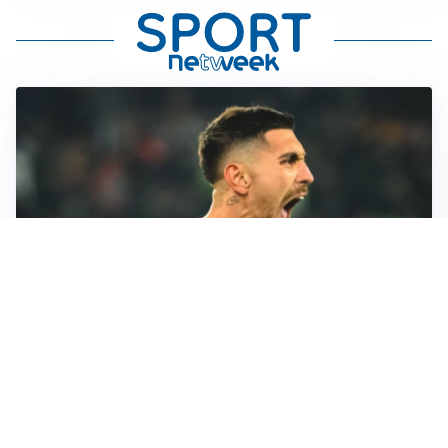
RINNOVO IN VISTA
Pellegrini e Roma avanti insieme: rinnovo ormai vicino
TRATTATIVA IN SALITA
Romero, l’Atletico accelera: Inter costretta a inseguire