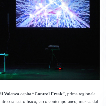
di Valenza
ospita
“Control Freak”
, prima regionale
treccia teatro fisico, circo contemporaneo, musica dal