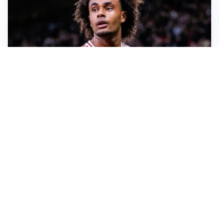
JUVENTUS
Juve, vendere per comprare: Spalletti aspetta nuovi
rinforzi
INTER
Inter, Diaby e Jones sempre in cima alla lista di Chivu
MILAN
Milan, è tempo di tagli: Amorim prepara la rivoluzione
JUVENTUS