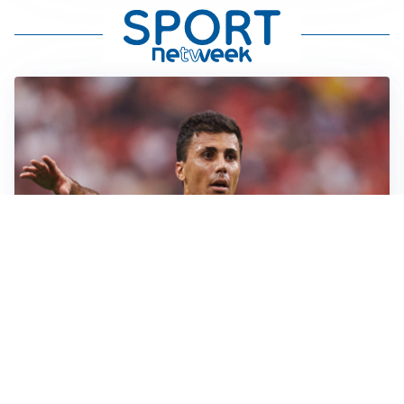
AFFARE IN CHIUSURA
Barcellona, colpo Rodri: battuto il Real Madrid
MOTIVATO
Douglas Luiz dice no all’Everton e punta sulla