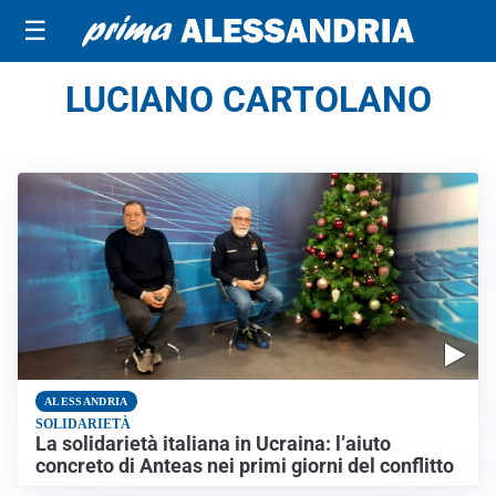
☰
LUCIANO CARTOLANO
ALESSANDRIA
SOLIDARIETÀ
La solidarietà italiana in Ucraina: l’aiuto
concreto di Anteas nei primi giorni del conflitto