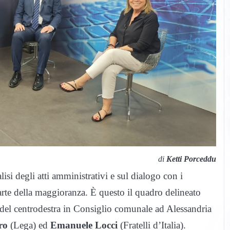
di
Ketti Porceddu
lisi degli atti amministrativi e sul dialogo con i
arte della maggioranza. È questo il quadro delineato
 del centrodestra in Consiglio comunale ad Alessandria
ro
(Lega) ed
Emanuele Locci
(Fratelli d’Italia).