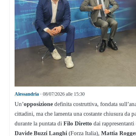
Alessandria
· 08/07/2026 alle 15:30
Un’
opposizione
definita costruttiva, fondata sull’ana
cittadini, ma che lamenta una costante chiusura da p
durante la puntata di
Filo Diretto
dai rappresentanti
Davide Buzzi Langhi
(Forza Italia),
Mattia Rogge