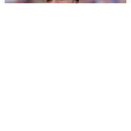
IL NOME NUOVO
Napoli, Musso resta un’opzione per la porta
TITOLARE IN CAMPIONATO
Inter, tocca a Pio Esposito: Chivu gli affida l’attacco
LE PAROLE
Spalletti prepara la Juve: “Con l’Inter servirà essere
squadra”
LONTANO DALL'ITALIA
Vlahovic, rebus futuro: Besiktas e Atletico si
contendono il serbo
Altre notizie