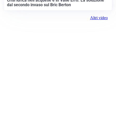
Crisi idrica nell’acquese e in Valle Erro. La soluzione
dal secondo invaso sul Bric Berton
Altri video
Prima Alessandria
Registrazione tribunale:
Lecco 02/2019 2/11/2019
ROC:
15381
Direttore responsabile:
Marco Sciscione