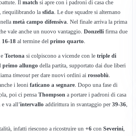
battute. Il
match
si apre con i padroni di casa che
 riequilibrando la
sfida
. Le due squadre si alternano
 nella
metà campo difensiva
. Nel finale arriva la prima
 che vale anche un nuovo vantaggio.
Donzelli
firma due
l
16-18
al termine del
primo quarto
.
e
Tortona
si colpiscono a vicende con le
triple di
il
primo allungo
della partita, supportato dai due liberi
iama
timeout
per dare nuovi ordini ai
rossoblù
.
anche i leoni
faticano a segnare
. Dopo una fase di
pla, poi ci pensa
Thompson
a portare i padroni di casa
e va all’
intervallo
addirittura in svantaggio per
39-36
,
lità, infatti riescono a ricostruire un
+6
con
Severini
,