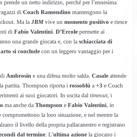
on prende un netto indirizzo, perché per l’ennesima
I ragazzi di
Coach Ramondino
mantengono la
lackout. Ma la
JBM
vive un
momento positivo
e riesce
unti di
Fabio Valentini
.
D’Ercole
permette ai
 fanno una grande giocata e, con la
schiacciata di
uarto si conclude
con un leggero vantaggio per i
 di
Ambrosin
e una difesa molto salda.
Casale
attende
lla partita. Thompson riporta i
rossoblù
a
+3
e Coach
erimenti ai suoi giocatori. In uscita dal
timeout
, i
vo
ma anche da
Thompson
e
Fabio Valentini
, in
 compromettono la loro situazione, e nel mentre la
alzano il livello della propria pallacanestro e registrano
secondi dal termine
. L’
ultima azione
la giocano i