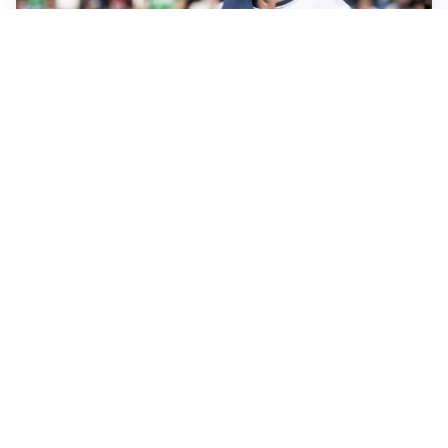
CALCIOMERCATO
Cagliari, il caso Esposito continua. Intanto arriva
Maldini
CALCIOMERCATO
Napoli, il solito Lukaku: non si presenta in ritiro, è
rottura
AMICHEVOLI
Inter, Chivu: “Vedo una crescita, il risultato non conta”
CALCIOMERCATO
Inter, stallo per Curtis Jones: serve prima una
cessione