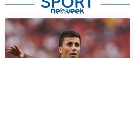
AFFARE IN CHIUSURA
Barcellona, colpo Rodri: battuto il Real Madrid
MOTIVATO
Douglas Luiz dice no all’Everton e punta sulla
Juventus