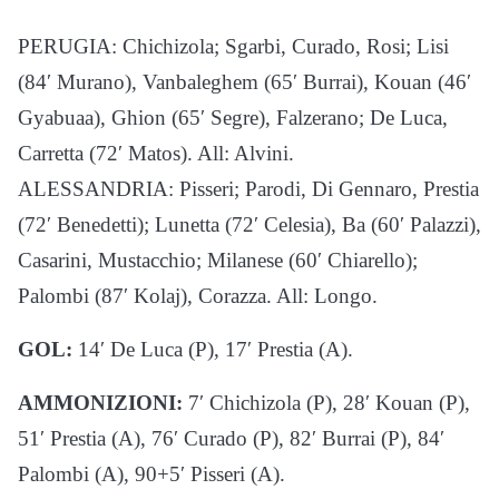
PERUGIA: Chichizola; Sgarbi, Curado, Rosi; Lisi
(84′ Murano), Vanbaleghem (65′ Burrai), Kouan (46′
Gyabuaa), Ghion (65′ Segre), Falzerano; De Luca,
Carretta (72′ Matos). All: Alvini.
ALESSANDRIA: Pisseri; Parodi, Di Gennaro, Prestia
(72′ Benedetti); Lunetta (72′ Celesia), Ba (60′ Palazzi),
Casarini, Mustacchio; Milanese (60′ Chiarello);
Palombi (87′ Kolaj), Corazza. All: Longo.
GOL:
14′ De Luca (P), 17′ Prestia (A).
AMMONIZIONI:
7′ Chichizola (P), 28′ Kouan (P),
51′ Prestia (A), 76′ Curado (P), 82′ Burrai (P), 84′
Palombi (A), 90+5′ Pisseri (A).