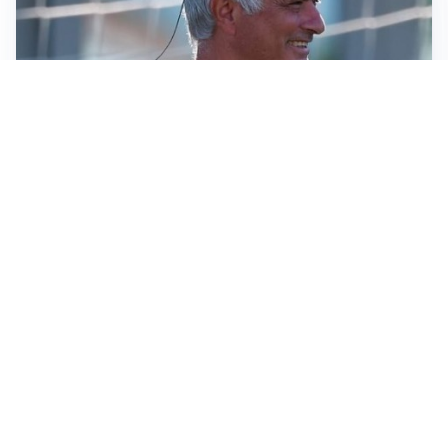
LA NOVITÀ
Le regole di Mourinho al Real
MERCATO JUVE
La Juventus vuole Suzuki, ma il Psg è avanti
CALCIOMERCATO
Inter, Frattesi blocca il mercato nerazzurro: la
situazione
SERIE A
Roma, troppi gol subiti: Gasp deve lavorare in difesa