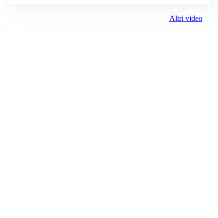
Altri video
Prima Alessandria
Registrazione tribunale:
Lecco 02/2019 2/11/2019
ROC:
15381
Direttore responsabile:
Marco Sciscione